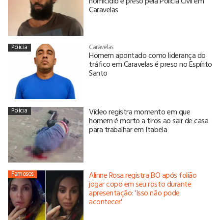
homicídio é preso pela Polícia Civil em
Caravelas
Polícia
Caravelas
Homem apontado como liderança do
tráfico em Caravelas é preso no Espírito
Santo
Polícia
Vídeo registra momento em que
homem é morto a tiros ao sair de casa
para trabalhar em Itabela
Famosos
Alinne Rosa registra BO após folião
jogar copo em seu rosto durante
apresentação: 'Isso não pode
acontecer'