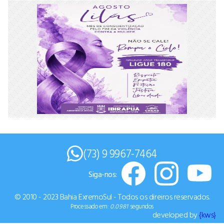
(73) 9 9967-7464
Siga-nos:
© 2010 - 2023 Bahia ExremoSul - Todos os direiros reservados.
Processado em:
0.0981
segundos
developed by
{kws}