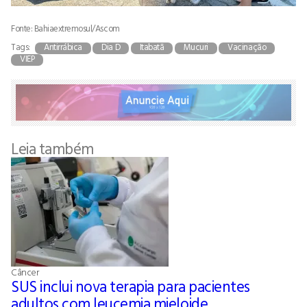
Fonte: Bahiaextremosul/Ascom
Tags:
Antirrábica
Dia D
Itabatã
Mucuri
Vacinação
VIEP
Leia também
Câncer
SUS inclui nova terapia para pacientes
adultos com leucemia mieloide