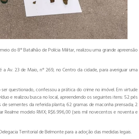
or meio do 8° Batalhão de Polícia Militar, realizou uma grande apreensão
té a Av. 23 de Maio, n° 269, no Centro da cidade, para averiguar uma
 ser questionado, confessou a prática do crime no imóvel. Em virtude
víduo e realizou busca no local, apreendendo os seguintes itens: 52 pés
 de sementes da referida planta; 62 gramas de maconha prensada; 2
ular Realme modelo RMX; R$6.996,00 (seis mil novecentos e noventa e
elegacia Territorial de Belmonte para a adoção das medidas legais.