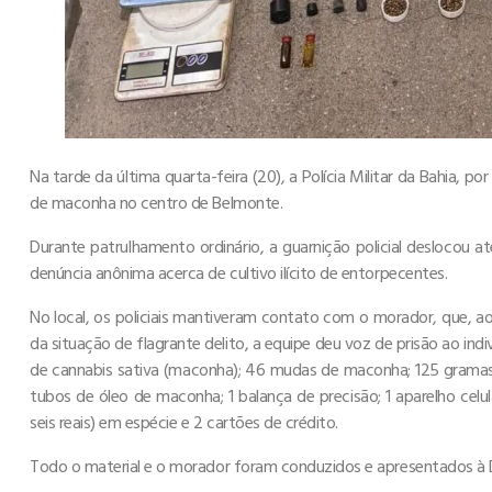
Na tarde da última quarta-feira (20), a Polícia Militar da Bahia, p
de maconha no centro de Belmonte.
Durante patrulhamento ordinário, a guarnição policial deslocou a
denúncia anônima acerca de cultivo ilícito de entorpecentes.
No local, os policiais mantiveram contato com o morador, que, ao
da situação de flagrante delito, a equipe deu voz de prisão ao indi
de cannabis sativa (maconha); 46 mudas de maconha; 125 gramas
tubos de óleo de maconha; 1 balança de precisão; 1 aparelho cel
seis reais) em espécie e 2 cartões de crédito.
Todo o material e o morador foram conduzidos e apresentados à D