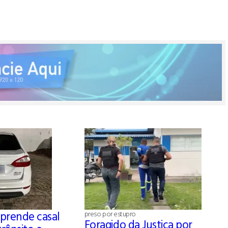
r prende casal
preso por estupro
Foragido da Justiça por