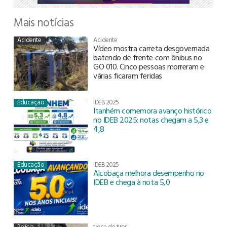
Mais notícias
Acidente
Acidente
Vídeo mostra carreta desgovernada
batendo de frente com ônibus no
GO 010. Cinco pessoas morreram e
várias ficaram feridas
Educação
IDEB 2025
Itanhém comemora avanço histórico
no IDEB 2025: notas chegam a 5,3 e
4,8
Educação
IDEB 2025
Alcobaça melhora desempenho no
IDEB e chega à nota 5,0
Polícia
troca de tiros