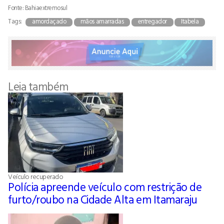
Fonte: Bahiaextremosul
Tags:
amordaçado
mãos amarradas
entregador
Itabela
Leia também
Veículo recuperado
Polícia apreende veículo com restrição de
furto/roubo na Cidade Alta em Itamaraju