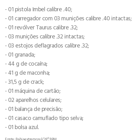
- 01 pistola Imbel calibre .40;
- ⁠01 carregador com 03 munições calibre .40 intactas;
- ⁠01 revólver Taurus calibre .32;
- ⁠03 munições calibre .32 intactas;
- ⁠03 estojos deflagrados calibre .32;
- ⁠01 granada;
- ⁠44 g de cocaína;
- ⁠41 g de maconha;
- ⁠31,5 g de crack;
- ⁠01 máquina de cartão;
- ⁠02 aparelhos celulares;
- ⁠01 balança de precisão;
- ⁠01 casaco camuflado tipo selva;
- ⁠01 bolsa azul.
Fonte: Bahiaextremosul/28º BPM