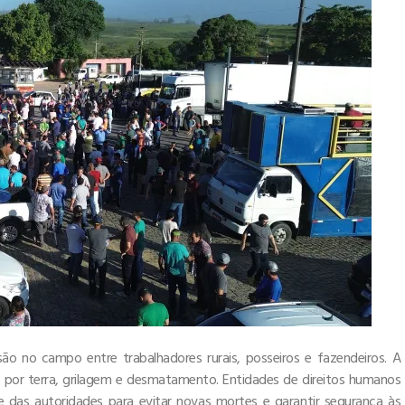
são no campo entre trabalhadores rurais, posseiros e fazendeiros. A
s por terra, grilagem e desmatamento. Entidades de direitos humanos
 das autoridades para evitar novas mortes e garantir segurança às