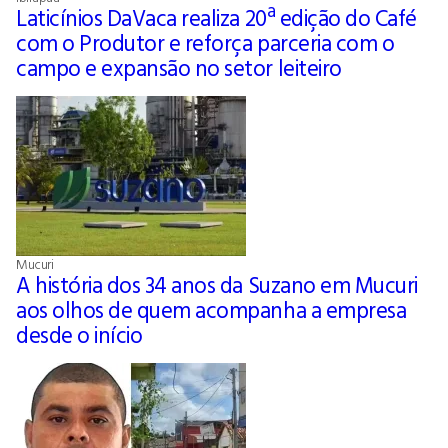
Laticínios DaVaca realiza 20ª edição do Café
com o Produtor e reforça parceria com o
campo e expansão no setor leiteiro
Mucuri
A história dos 34 anos da Suzano em Mucuri
aos olhos de quem acompanha a empresa
desde o início