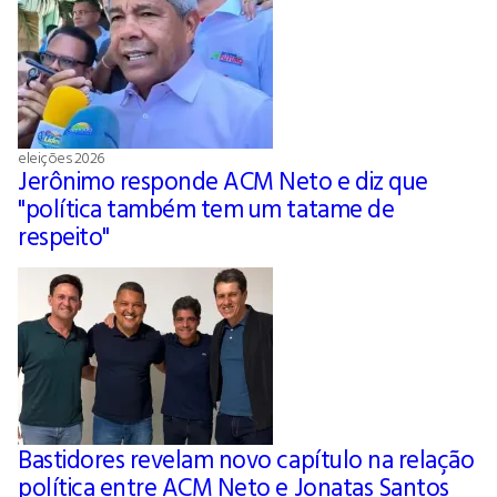
eleições 2026
Jerônimo responde ACM Neto e diz que
"política também tem um tatame de
respeito"
Bastidores revelam novo capítulo na relação
política entre ACM Neto e Jonatas Santos