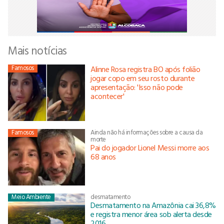
Mais notícias
Famosos
Alinne Rosa registra BO após folião
jogar copo em seu rosto durante
apresentação: 'Isso não pode
acontecer'
Famosos
Ainda não há informações sobre a causa da
morte
Pai do jogador Lionel Messi morre aos
68 anos
Meio Ambiente
desmatamento
Desmatamento na Amazônia cai 36,8%
e registra menor área sob alerta desde
2016