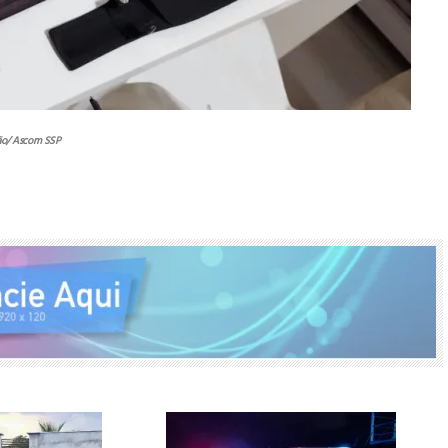
ão/ Ascom SSP