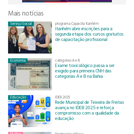
Mais notícias
Serviço Social
programa Capacita Itanhém
Itanhém abre inscrições para a
segunda etapa dos cursos gratuitos
de capacitação profissional
Economia
categorias A e B
Exame toxicológico passa a ser
exigido para primeira CNH das
categorias A e B na Bahia
Educação
IDEB 2025
Rede Municipal de Teixeira de Freitas
avança no IDEB 2025 e reforça
compromisso com a qualidade da
educação
Mulher
fisioterapia pélvica