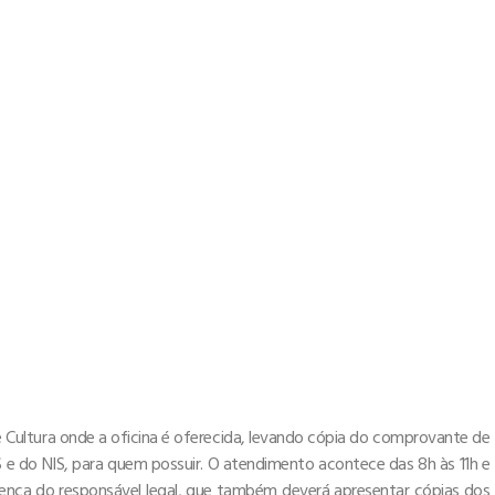
e Cultura onde a oficina é oferecida, levando cópia do comprovante de
 e do NIS, para quem possuir. O atendimento acontece das 8h às 11h e
esença do responsável legal, que também deverá apresentar cópias dos