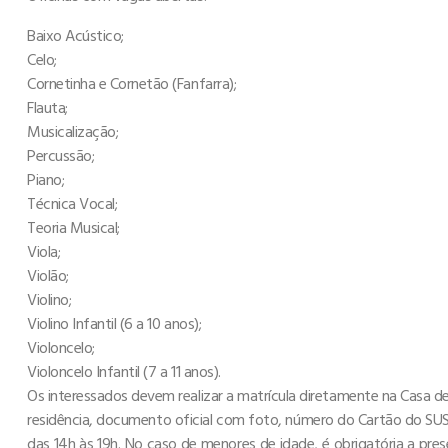
Baixo Acústico;
Celo;
Cornetinha e Cornetão (Fanfarra);
Flauta;
Musicalização;
Percussão;
Piano;
Técnica Vocal;
Teoria Musical;
Viola;
Violão;
Violino;
Violino Infantil (6 a 10 anos);
Violoncelo;
Violoncelo Infantil (7 a 11 anos).
Os interessados devem realizar a matrícula diretamente na Casa d
residência, documento oficial com foto, número do Cartão do SUS
das 14h às 19h. No caso de menores de idade, é obrigatória a pr