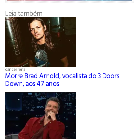
Leia também
câncer renal
Morre Brad Arnold, vocalista do 3 Doors
Down, aos 47 anos