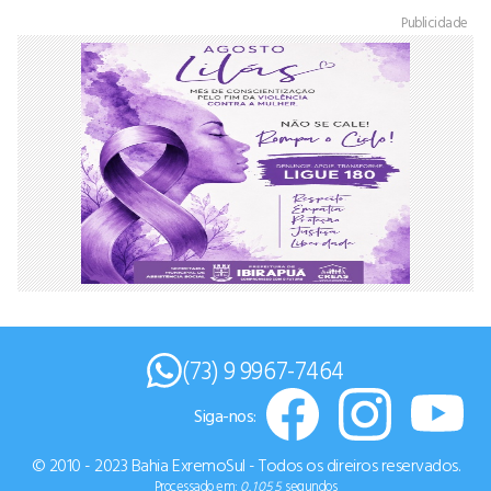
Publicidade
(73) 9 9967-7464
Siga-nos:
© 2010 - 2023 Bahia ExremoSul - Todos os direiros reservados.
Processado em:
0.1055
segundos