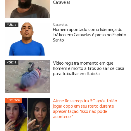
Caravelas
Polícia
Caravelas
Homem apontado como liderança do
tráfico em Caravelas é preso no Espírito
Santo
Polícia
Vídeo registra momento em que
homem é morto a tiros ao sair de casa
para trabalhar em Itabela
Famosos
Alinne Rosa registra BO após folião
jogar copo em seu rosto durante
apresentação: 'Isso não pode
acontecer'