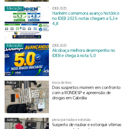
Educação
IDEB 2025
Itanhém comemora avanço histórico
no IDEB 2025: notas chegam a 5,3 e
4,8
Educação
IDEB 2025
Alcobaça melhora desempenho no
IDEB e chega à nota 5,0
Polícia
troca de tiros
Dois suspeitos morrem em confronto
com a RONDESP e apreensão de
drogas em Cabrália
Justiça
preso por roubo e extorsão
Suspeito de roubar e extorquir vítimas