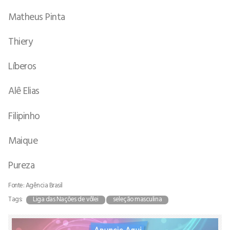
Matheus Pinta
Thiery
Líberos
Alê Elias
Filipinho
Maique
Pureza
Fonte: Agência Brasil
Tags:
Liga das Nações de vôlei
seleção masculina