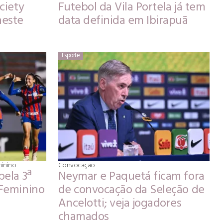
ciety
Futebol da Vila Portela já tem
neste
data definida em Ibirapuã
Esporte
minino
Convocação
pela 3ª
Neymar e Paquetá ficam fora
 Feminino
de convocação da Seleção de
Ancelotti; veja jogadores
chamados