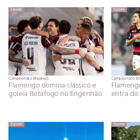
Esporte
Esporte
Campeonato Brasileiro
Campeonato Bras
Flamengo domina clássico e
Flamengo
goleia Botafogo no Engenhão
entra do 
Esporte
Esporte