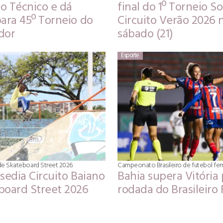
o Técnico e dá
final do 1º Torneio So
para 45º Torneio do
Circuito Verão 2026 
dor
sábado (21)
Esporte
 de Skateboard Street 2026
Campeonato Brasileiro de futebol fe
sedia Circuito Baiano
Bahia supera Vitória 
board Street 2026
rodada do Brasileiro