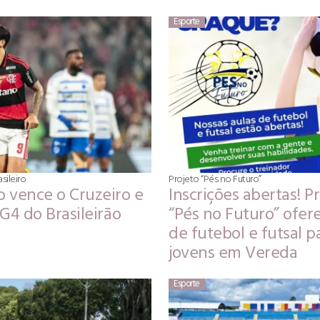
Esporte
ileiro
Projeto “Pés no Futuro”
 vence o Cruzeiro e
Inscrições abertas! P
G4 do Brasileirão
“Pés no Futuro” ofer
de futebol e futsal p
jovens em Vereda
Esporte