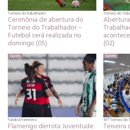
Torneio do trabalhador
Torneio do Traba
Cerimônia de abertura do
Abertura
Torneio do Trabalhador –
Trabalhad
Futebol será realizada no
acontece
domingo (05)
(02)
Esporte
Esporte
Futebol Feminino
45º Torneio do 
Flamengo derrota Juventude
Teixeira 