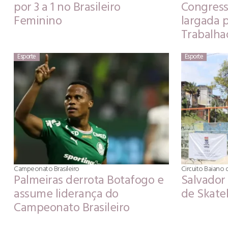
por 3 a 1 no Brasileiro
Congress
Feminino
largada 
Trabalha
Esporte
Esporte
Campeonato Brasileiro
Circuito Baiano
Palmeiras derrota Botafogo e
Salvador 
assume liderança do
de Skate
Campeonato Brasileiro