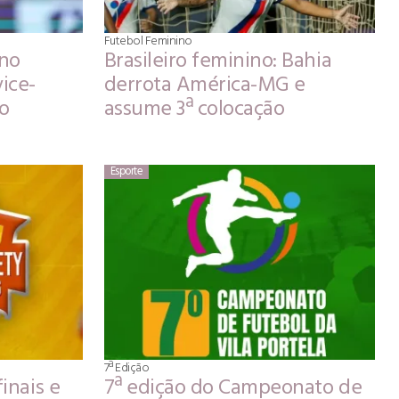
Futebol Feminino
 no
Brasileiro feminino: Bahia
ice-
derrota América-MG e
ro
assume 3ª colocação
Esporte
7ª Edição
inais e
7ª edição do Campeonato de