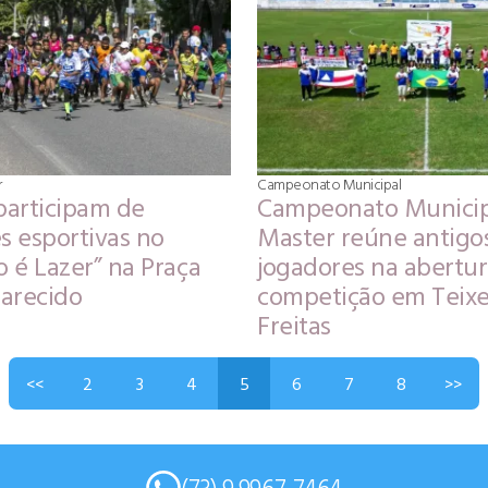
r
Campeonato Municipal
participam de
Campeonato Municip
s esportivas no
Master reúne antigo
 é Lazer” na Praça
jogadores na abertur
arecido
competição em Teixe
Freitas
<<
2
3
4
5
6
7
8
>>
(73) 9 9967-7464