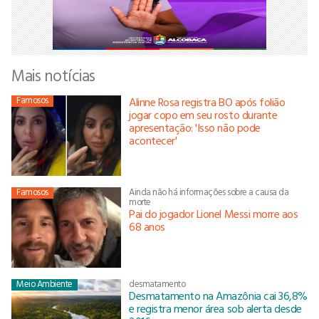
Mais notícias
Famosos
Alinne Rosa registra BO após folião
jogar copo em seu rosto durante
apresentação: 'Isso não pode
acontecer'
Famosos
Ainda não há informações sobre a causa da
morte
Pai do jogador Lionel Messi morre aos
68 anos
Meio Ambiente
desmatamento
Desmatamento na Amazônia cai 36,8%
e registra menor área sob alerta desde