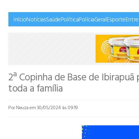
Início
Notícias
Saúde
Política
Polícia
Geral
Esporte
Entr
2ª Copinha de Base de Ibirapuã
toda a família
Por Neuza
em 30/05/2024 às 09:19