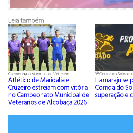
Leia também
Campeonato Municipal de Veteranos
9ª Corrida do Soldado
Atlético de Maridalia e
Itamaraju se 
Cruzeiro estreiam com vitória
Corrida do So
no Campeonato Municipal de
superação e 
Veteranos de Alcobaça 2026