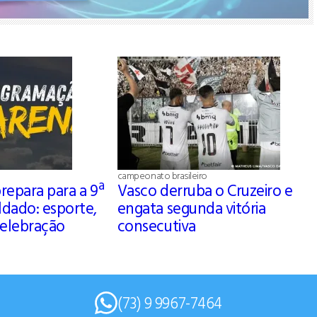
campeonato brasileiro
prepara para a 9ª
Vasco derruba o Cruzeiro e
ldado: esporte,
engata segunda vitória
celebração
consecutiva
(73) 9 9967-7464