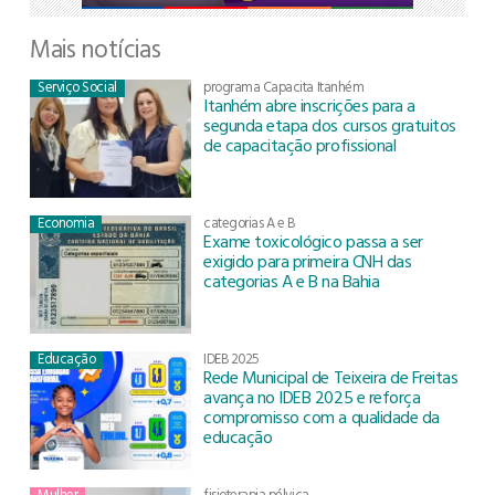
Mais notícias
Serviço Social
programa Capacita Itanhém
Itanhém abre inscrições para a
segunda etapa dos cursos gratuitos
de capacitação profissional
Economia
categorias A e B
Exame toxicológico passa a ser
exigido para primeira CNH das
categorias A e B na Bahia
Educação
IDEB 2025
Rede Municipal de Teixeira de Freitas
avança no IDEB 2025 e reforça
compromisso com a qualidade da
educação
Mulher
fisioterapia pélvica