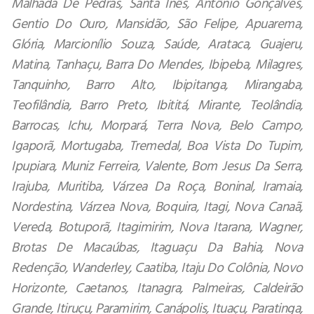
Malhada De Pedras, Santa Inês, Antônio Gonçalves,
Gentio Do Ouro, Mansidão, São Felipe, Apuarema,
Glória, Marcionílio Souza, Saúde, Arataca, Guajeru,
Matina, Tanhaçu, Barra Do Mendes, Ibipeba, Milagres,
Tanquinho, Barro Alto, Ibipitanga, Mirangaba,
Teofilândia, Barro Preto, Ibititá, Mirante, Teolândia,
Barrocas, Ichu, Morpará, Terra Nova, Belo Campo,
Igaporã, Mortugaba, Tremedal, Boa Vista Do Tupim,
Ipupiara, Muniz Ferreira, Valente, Bom Jesus Da Serra,
Irajuba, Muritiba, Várzea Da Roça, Boninal, Iramaia,
Nordestina, Várzea Nova, Boquira, Itagi, Nova Canaã,
Vereda, Botuporã, Itagimirim, Nova Itarana, Wagner,
Brotas De Macaúbas, Itaguaçu Da Bahia, Nova
Redenção, Wanderley, Caatiba, Itaju Do Colônia, Novo
Horizonte, Caetanos, Itanagra, Palmeiras, Caldeirão
Grande, Itiruçu, Paramirim, Canápolis, Ituaçu, Paratinga,