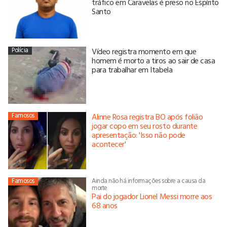
tráfico em Caravelas é preso no Espírito
Santo
Polícia
Vídeo registra momento em que
homem é morto a tiros ao sair de casa
para trabalhar em Itabela
Famosos
Alinne Rosa registra BO após folião
jogar copo em seu rosto durante
apresentação: 'Isso não pode
acontecer'
Famosos
Ainda não há informações sobre a causa da
morte
Pai do jogador Lionel Messi morre aos
68 anos